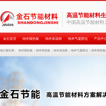
高温节能材料
中国高温节能材料
金石首页
纳米隔热板
纳米保温棉
纳米气凝胶毡
产品中
他们都在搜：
纳米隔热板
|
纳米绝热板
|
纳米保温棉
|
纳米气凝胶毡
|
纳米绝热板