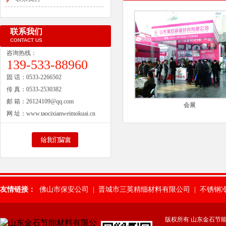
联系我们
CONTACT US
咨询热线：
139-533-88960
固 话：
0533-2266502
传 真：
0533-2530382
邮 箱：
26124109@qq.com
会展
网 址：
www.taocixianweimokuai.cn
友情链接：
佛山市保安公司
|
晋城市三英精细材料有限公司
|
不锈钢
惠州保安公司
|
肇庆保安公司
|
武汉市保安服务有限公司
|
山东除氟
版权所有 山东金石节